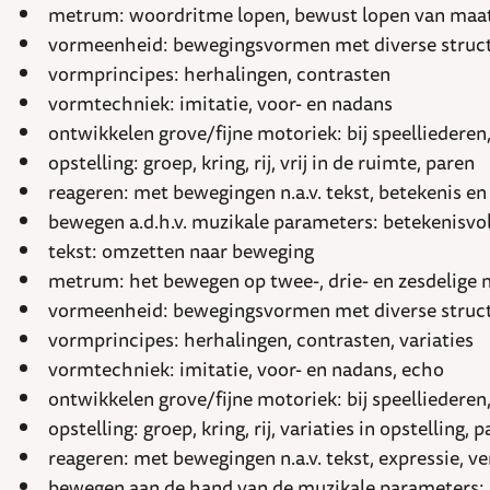
metrum: woordritme lopen, bewust lopen van maat
vormeenheid: bewegingsvormen met diverse structure
vormprincipes: herhalingen, contrasten
vormtechniek: imitatie, voor- en nadans
ontwikkelen grove/fijne motoriek: bij speelliedere
opstelling: groep, kring, rij, vrij in de ruimte, paren
reageren: met bewegingen n.a.v. tekst, betekenis e
bewegen a.d.h.v. muzikale parameters: betekenisvoll
tekst: omzetten naar beweging
metrum: het bewegen op twee-, drie- en zesdelige 
vormeenheid: bewegingsvormen met diverse structure
vormprincipes: herhalingen, contrasten, variaties
vormtechniek: imitatie, voor- en nadans, echo
ontwikkelen grove/fijne motoriek: bij speelliedere
opstelling: groep, kring, rij, variaties in opstelling, 
reageren: met bewegingen n.a.v. tekst, expressie, 
bewegen aan de hand van de muzikale parameters: be