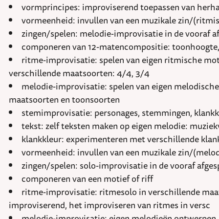
vormprincipes: improviserend toepassen van herhali
vormeenheid: invullen van een muzikale zin/(ritmis
zingen/spelen: melodie-improvisatie in de vooraf a
componeren van 12-matencompositie: toonhoogte, 
ritme-improvisatie: spelen van eigen ritmische mot
verschillende maatsoorten: 4/4, 3/4
melodie-improvisatie: spelen van eigen melodische
maatsoorten en toonsoorten
stemimprovisatie: personages, stemmingen, klank
tekst: zelf teksten maken op eigen melodie: muziek
klankkleur: experimenteren met verschillende kla
vormeenheid: invullen van een muzikale zin/(melod
zingen/spelen: solo-improvisatie in de vooraf afges
componeren van een motief of riff
ritme-improvisatie: ritmesolo in verschillende maa
improviserend, het improviseren van ritmes in versc
melodie-improvisatie: eigen melodieën ontwerpen, 