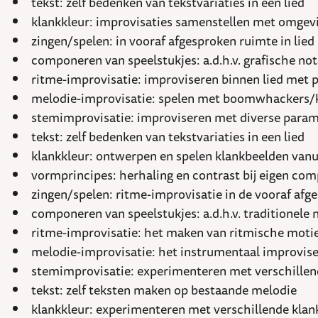
tekst: zelf bedenken van tekstvariaties in een lied
klankkleur: improvisaties samenstellen met omgev
zingen/spelen: in vooraf afgesproken ruimte in lied
componeren van speelstukjes: a.d.h.v. grafische not
ritme-improvisatie: improviseren binnen lied met 
melodie-improvisatie: spelen met boomwhackers/k
stemimprovisatie: improviseren met diverse param
tekst: zelf bedenken van tekstvariaties in een lied
klankkleur: ontwerpen en spelen klankbeelden vanui
vormprincipes: herhaling en contrast bij eigen com
zingen/spelen: ritme-improvisatie in de vooraf afge
componeren van speelstukjes: a.d.h.v. traditionele 
ritme-improvisatie: het maken van ritmische motie
melodie-improvisatie: het instrumentaal improviser
stemimprovisatie: experimenteren met verschillen
tekst: zelf teksten maken op bestaande melodie
klankkleur: experimenteren met verschillende kla