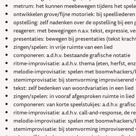
metrum: het kunnen meebewegen tijdens het spelen
ontwikkelen grove/fijne motoriek: bij speelliedere
opstelling: zelf nadenken over de opstelling bij een
reageren: met bewegingen n.a.v. tekst, expressie, 
presentaties: bewegen bij presentaties (tekst kracht
zingen/spelen: in vrije ruimte van een lied
componeren: a.d.h.v. bestaande grafische notatie
ritme-improvisatie: a.d.h.v. thema (eten, herfst, e
melodie-improvisatie: spelen met boomwhackers/
stemimprovisatie: bij stemvorming improviserend 
tekst: zelf bedenken van woordvariaties in een lied
zingen/spelen: in vooraf afgesproken ruimte in lied
componeren: van korte speelstukjes: a.d.h.v. grafis
ritme-improvisatie: a.d.h.v. call-and-response, de 
melodie-improvisatie: spelen met boomwhackers/k
stemimprovisatie: bij stemvorming improviserend 