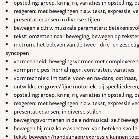
opstelling: groep, kring, rij, variaties in opstelling,
reageren: met bewegingen n.a.v. tekst, expressie, 
presentatiedansen in diverse stijlen
bewegen a.d.h.v. muzikale parameters: betekenisvol
tekst: omzetten naar beweging, bewegen op tekste
metrum: het beleven van de twee-, drie- en zesdeli
syncopen
vormeenheid: bewegingsvormen met complexere structu
vormprincipes: herhalingen, contrasten, variaties
vormtechniek: imitatie, voor- en na-dans, ostinaat,
ontwikkelen grove/fijne motoriek: bij speelliedere
opstelling: groep, kring, rij, variaties in opstelling,
reageren: met bewegingen n.a.v. tekst, expressie 
presentatiedansen: in diverse stijlen
bewegingsvormenen in de eindmusical: zelf bewegin
bewegen bij muzikale aspecten: van betekenisvolle 
tekst: bewegen/handelingen/expressie kunnen toepa