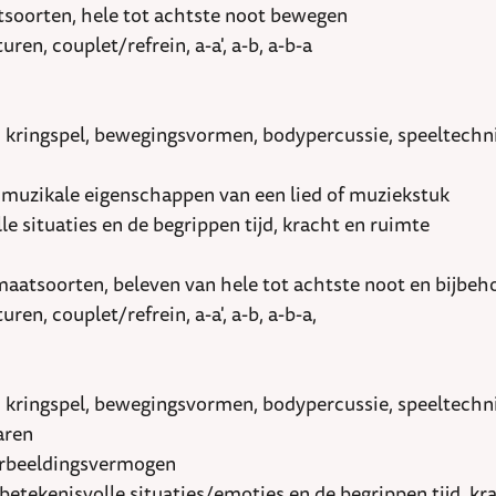
soorten, hele tot achtste noot bewegen
n, couplet/refrein, a-a', a-b, a-b-a
n, kringspel, bewegingsvormen, bodypercussie, speeltechn
n muzikale eigenschappen van een lied of muziekstuk
e situaties en de begrippen tijd, kracht en ruimte
maatsoorten, beleven van hele tot achtste noot en bijbeh
n, couplet/refrein, a-a', a-b, a-b-a,
n, kringspel, bewegingsvormen, bodypercussie, speeltechn
paren
verbeeldingsvermogen
tekenisvolle situaties/emoties en de begrippen tijd, kr